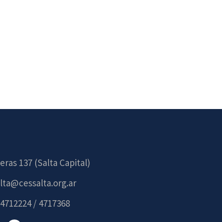
eras 137 (Salta Capital)
lta@cessalta.org.ar
 4712224 / 4717368