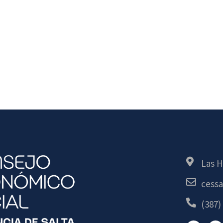
Las H
cessa
(387)