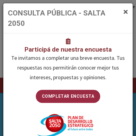
Select Language
▼
×
CONSULTA PÚBLICA - SALTA
2050
Participá de nuestra encuesta
Te invitamos a completar una breve encuesta. Tus
respuestas nos permitirán conocer mejor tus
intereses, propuestas y opiniones.
Toggl
navig
COMPLETAR ENCUESTA