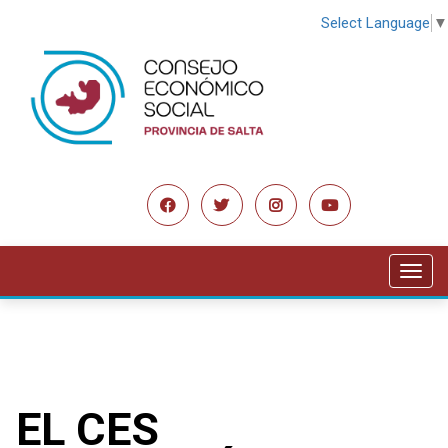
Select Language
▼
Toggl
navig
EL CES